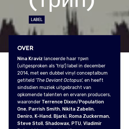
LABEL
OVER
Nina Kraviz
lanceerde haar трип
(uitgesproken als 'trip') label in december
2014, met een dubbel vinyl conceptalbum
getiteld '
The Deviant Octopus
', en heeft
sindsdien muziek uitgebracht van
opkomende talenten en ervaren producers,
waaronder
Terrence Dixon
/
Population
One
,
Parrish Smith
,
Nikita Zabelin
,
Deniro
,
K-Hand
,
Bjarki
,
Roma Zuckerman
,
Steve Stoll
,
Shadowax
,
PTU
,
Vladimir