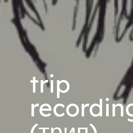
trip
recordin
(трип)