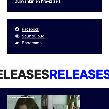
Dubyshkin
en Kraviz zelf.
Facebook
SoundCloud
Bandcamp
SES
RELEASES
REL