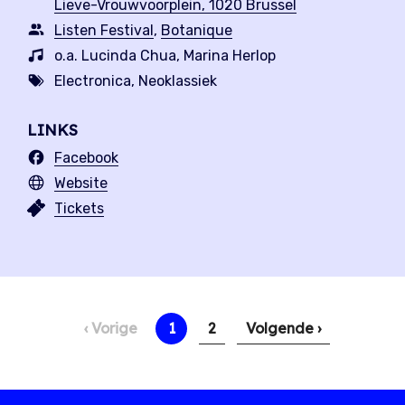
Lieve-Vrouwvoorplein, 1020 Brussel
Listen Festival
,
Botanique
o.a. Lucinda Chua, Marina Herlop
Electronica, Neoklassiek
LINKS
Facebook
Website
Tickets
Paginering
Vorige
‹ Vorige
Huidige
1
Pagina
2
Volgende
Volgende ›
pagina
pagina
pagina