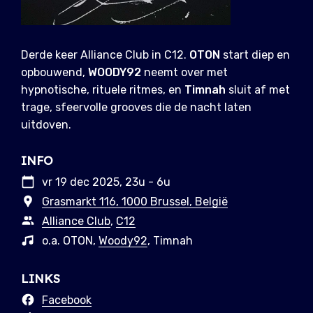
Derde keer Alliance Club in C12.
OTON
start diep en
opbouwend,
WOODY92
neemt over met
hypnotische, rituele ritmes, en
Timnah
sluit af met
trage, sfeervolle grooves die de nacht laten
uitdoven.
INFO
vr 19 dec 2025, 23u - 6u
Grasmarkt 116, 1000 Brussel, België
Alliance Club
,
C12
o.a. OTON,
Woody92
, Timnah
LINKS
Facebook