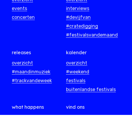
events
interviews
concerten
#devijfvan
#cratedigging
#festivalsvandemaand
releases
kalender
overzicht
overzicht
#maandinmuziek
#weekend
#trackvandeweek
festivals
buitenlandse festivals
what happens
vind ons
over ons
facebook
samenwerken
instagram