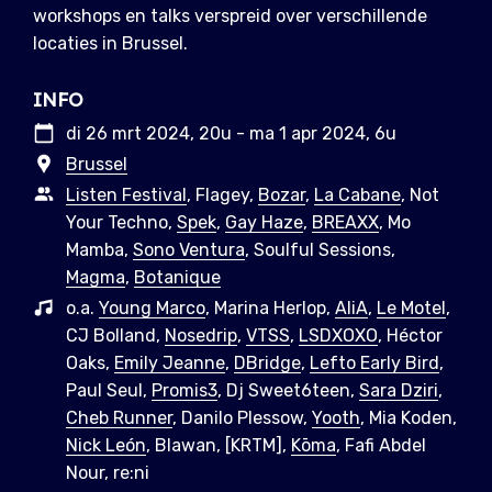
workshops en talks verspreid over verschillende
locaties in Brussel.
INFO
di 26 mrt 2024, 20u - ma 1 apr 2024, 6u
Brussel
Listen Festival
, Flagey,
Bozar
,
La Cabane
, Not
Your Techno,
Spek
,
Gay Haze
,
BREAXX
, Mo
Mamba,
Sono Ventura
, Soulful Sessions,
Magma
,
Botanique
o.a.
Young Marco
, Marina Herlop,
AliA
,
Le Motel
,
CJ Bolland,
Nosedrip
,
VTSS
,
LSDXOXO
, Héctor
Oaks,
Emily Jeanne
,
DBridge
,
Lefto Early Bird
,
Paul Seul,
Promis3
, Dj Sweet6teen,
Sara Dziri
,
Cheb Runner
, Danilo Plessow,
Yooth
, Mia Koden,
Nick León
, Blawan, [KRTM],
Kōma
, Fafi Abdel
Nour, re:ni