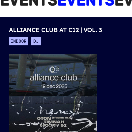
ENTS
EVENTS
EVEN
ALLIANCE CLUB AT C12 | VOL. 3
INDOOR
DJ