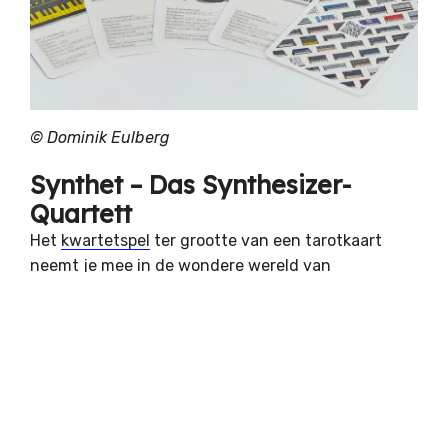
© Dominik Eulberg
Synthet – Das Synthesizer-
Quartett
Het
kwartetspel
ter grootte van een tarotkaart
neemt je mee in de wondere wereld van
sythesizers. De 56 meest iconische vintage
synthesizers aller tijden kunnen in 10 categorieën
tegen elkaar worden uitgespeeld. Door QR-codes
op de achterkant van de kaarten te scannen,
kunnen meer spannende feiten en geluiden van de
synthesizers digitaal worden verkend. Het spel is
een ontwerp van bioloog, electronicaproducer en -