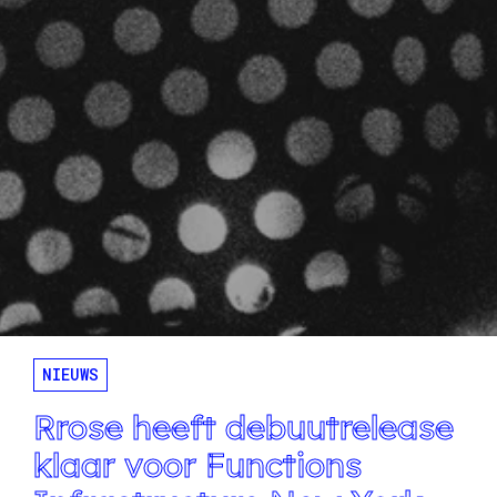
NIEUWS
Rrose heeft debuutrelease
klaar voor Functions