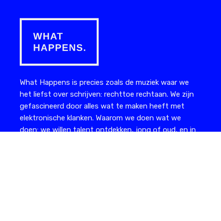
What Happens is precies zoals de muziek waar we
het liefst over schrijven: rechttoe rechtaan. We zijn
gefascineerd door alles wat te maken heeft met
elektronische klanken. Waarom we doen wat we
doen: we willen talent ontdekken, jong of oud, en in
the picture zetten. Artiesten, promotors,
evenementen of labels die alles in huis hebben om
het te maken, maar nog net dat extra editoriale
duwtje in de rug nodig hebben.
artikels
ontdekken