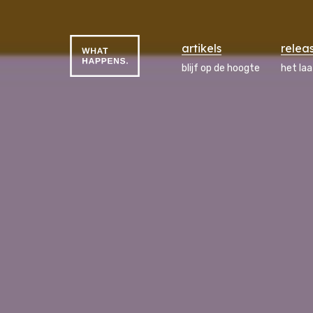
artikels
relea
blijf op de hoogte
het la