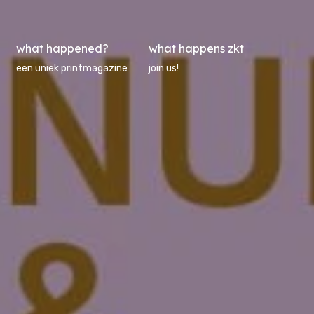
what happened?
what happens zkt
een uniek printmagazine
join us!