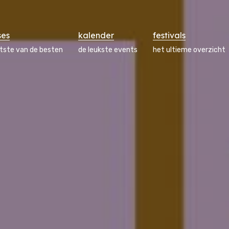
ses
kalender
festivals
atste van de besten
de leukste events
het ultieme overzicht