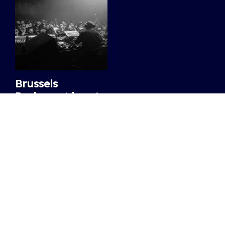
Brussels
Parlement keurt
bescherming
voor nachtclubs
goed, wat
verandert er
concreet?
Met het agent of change-
principe wil Brussel
conflicten tussen clubs en
nieuwe bewoners
vermijden.