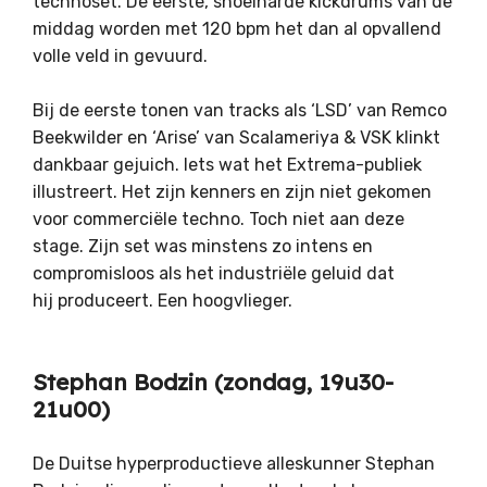
technoset. De eerste, snoeiharde kickdrums van de
middag worden met 120 bpm het dan al opvallend
volle veld in gevuurd.
Bij de eerste tonen van tracks als ‘LSD’ van Remco
Beekwilder en ‘Arise’ van Scalameriya & VSK klinkt
dankbaar gejuich. Iets wat het Extrema-publiek
illustreert. Het zijn kenners en zijn niet gekomen
voor commerciële techno. Toch niet aan deze
stage. Zijn set was minstens zo intens en
compromisloos als het industriële geluid dat
hij produceert. Een hoogvlieger.
Stephan Bodzin (zondag, 19u30-
21u00)
De Duitse hyperproductieve alleskunner Stephan