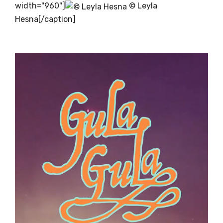
width="960"]
© Leyla
Hesna[/caption]