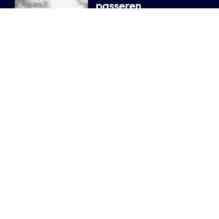
passeren
10.06.2017
/ SOPHIE
Extrema Outdoor
Afterparty: mooi
eindigen in de
Kompass Klub
(04/06)
30.05.2017
/ FAY
10 artiesten die je
moet zien op
Extrema Outdoor
30.05.2017
/ RAISA