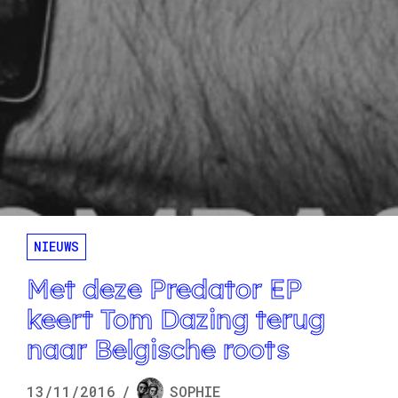
NIEUWS
Met deze Predator EP
keert Tom Dazing terug
naar Belgische roots
13/11/2016
/
SOPHIE