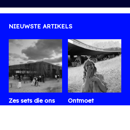
NIEUWSTE ARTIKELS
Zes sets die ons
Ontmoet
opvallen in de
Shoplifter, de
line-up van
rising star van de
WECANDANCE
Belgische bass-
2026
scene