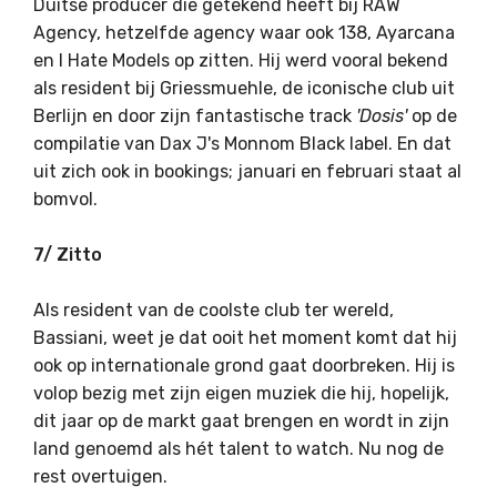
Duitse producer die getekend heeft bij RAW
Agency, hetzelfde agency waar ook 138, Ayarcana
en I Hate Models op zitten. Hij werd vooral bekend
als resident bij Griessmuehle, de iconische club uit
Berlijn en door zijn fantastische track
'Dosis'
op de
compilatie van Dax J's Monnom Black label. En dat
uit zich ook in bookings; januari en februari staat al
bomvol.
7/ Zitto
Als resident van de coolste club ter wereld,
Bassiani, weet je dat ooit het moment komt dat hij
ook op internationale grond gaat doorbreken. Hij is
volop bezig met zijn eigen muziek die hij, hopelijk,
dit jaar op de markt gaat brengen en wordt in zijn
land genoemd als hét talent to watch. Nu nog de
rest overtuigen.