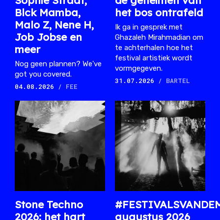
Sophie Straat,
de geheimen van
Blck Mamba,
het bos ontrafeld
Malo Z, Nene H,
Ik ga in gesprek met
Job Jobse en
Ghazaleh Mirahmadian om
meer
te achterhalen hoe het
festival artistiek wordt
Nog geen plannen? We've
vormgegeven.
got you covered.
31.07.2026
/ BARTEL
04.08.2026
/ FEE
Stone Techno
#FESTIVALSVANDE
2026: het hart
augustus 2026