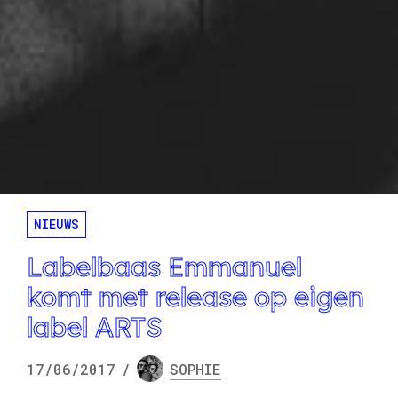
NIEUWS
Labelbaas Emmanuel
komt met release op eigen
label ARTS
17/06/2017
/
SOPHIE