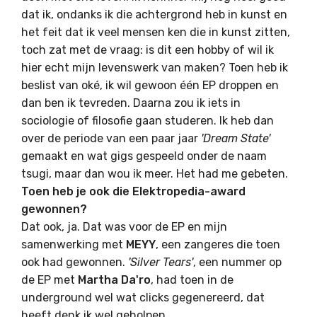
dat ik, ondanks ik die achtergrond heb in kunst en
het feit dat ik veel mensen ken die in kunst zitten,
toch zat met de vraag: is dit een hobby of wil ik
hier echt mijn levenswerk van maken? Toen heb ik
beslist van oké, ik wil gewoon één EP droppen en
dan ben ik tevreden. Daarna zou ik iets in
sociologie of filosofie gaan studeren. Ik heb dan
over de periode van een paar jaar
'Dream State'
gemaakt en wat gigs gespeeld onder de naam
tsugi, maar dan wou ik meer. Het had me gebeten.
Toen heb je ook die Elektropedia-award
gewonnen?
Dat ook, ja. Dat was voor de EP en mijn
samenwerking met
MEYY
, een zangeres die toen
ook had gewonnen.
'Silver Tears'
, een nummer op
de EP met
Martha Da'ro
, had toen in de
underground wel wat clicks gegenereerd, dat
heeft denk ik wel geholpen.