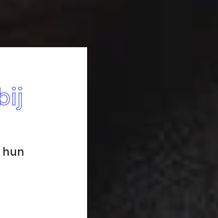
bij
 hun