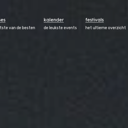
ses
kalender
festivals
atste van de besten
de leukste events
het ultieme overzicht