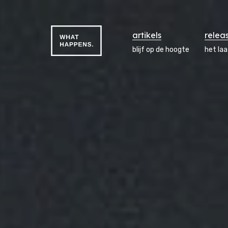
artikels
relea
blijf op de hoogte
het la