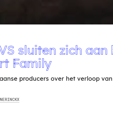
S sluiten zich aan 
rt Family
aanse producers over het verloop van
ERINCKX