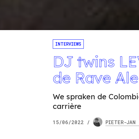
INTERVIEWS
DJ twins LEV
de Rave Ale
We spraken de Colombi
carrière
15/06/2022
/
PIETER-JAN
N