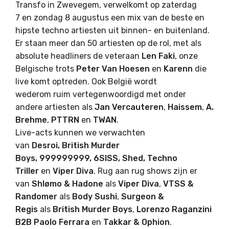
Transfo in Zwevegem, verwelkomt op zaterdag
7 en zondag 8 augustus een mix van de beste en
hipste techno artiesten uit binnen- en buitenland.
Er staan meer dan 50 artiesten op de rol, met als
absolute headliners de veteraan
Len Faki
, onze
Belgische trots
Peter
Van
Hoesen
en
Karenn
die
live komt optreden. Ook België wordt
wederom ruim vertegenwoordigd met onder
andere artiesten als
Jan Vercauteren
,
Haissem
,
A.
Brehme
,
PTTRN
en
TWAN
.
Live-acts kunnen we verwachten
van
Desroi, British Murder
Boys, 999999999, 6SISS, Shed, Techno
Triller
en
Viper Diva
. Rug aan rug shows zijn er
van
Shlømo & Hadone
als
Viper
Diva
,
VTSS &
Randomer
als
Body
Sushi
,
Surgeon &
Regis
als
British Murder Boys
,
Lorenzo Raganzini
B2B Paolo Ferrara
en
Takkar & Ophion
.