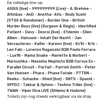
De volledige line-up:
6SISS (live) - 999999999 (Live) - A. Brehme -
Altinbas - AnD - Anetha- Atis - Body Sushi
(VTSS & Randomer) - Border One - British
Murder Boys (live) (Surgeon & Regis) - Identified
Patient - Davy - Desroi (live) - Efdemin - Ellen
Allien - Haissem - Inhalt Der Nacht - Jan
Vercauteren - Kafim - Karenn (live) - Ki/Ki - Kr!z -
Len Faki - Lorenzo Raganzini B2B Paolo Ferrara
- Lux18 - Mama Snake - Mariette & Norbert -
Marouchka - Massimo Mephisto B2B Corvus Ex -
Parallel Circuit - Parfait - Parrish Smith - Peter
Van Hoesen - Phara - Phase Fatale - PTTRN -
Reeko - Schacke - Shed (live) - SNTS - Spacid -
SPFDJ - Takkar & Ophion - Techno Triller (live) -
TWAN - Viper Diva LIVE (Shlømo & Hadone)
Tickets zijn nog steeds verkrijgbaar via de shop.