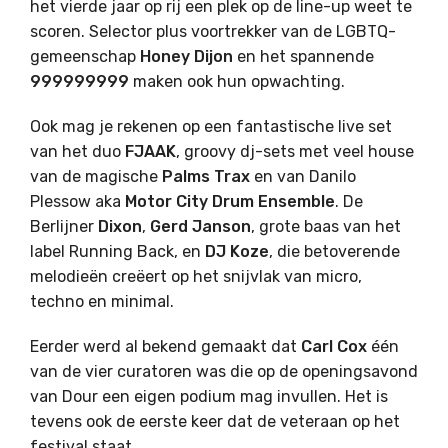
het vierde jaar op rij een plek op de line-up weet te
scoren. Selector plus voortrekker van de LGBTQ-
gemeenschap
Honey
Dijon
en het spannende
999999999
maken ook hun opwachting.
Ook mag je rekenen op een fantastische live set
van het duo
FJAAK
, groovy dj-sets met veel house
van de magische
Palms Trax
en van Danilo
Plessow aka
Motor City Drum Ensemble
. De
Berlijner
Dixon
,
Gerd Janson
, grote baas van het
label Running Back, en
DJ Koze
, die betoverende
melodieën creëert op het snijvlak van micro,
techno en minimal.
Eerder werd al bekend gemaakt dat
Carl
Cox
één
van de vier curatoren was die op de openingsavond
van Dour een eigen podium mag invullen. Het is
tevens ook de eerste keer dat de veteraan op het
festival staat.