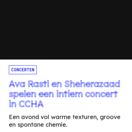
CONCERTEN
Ava Rasti en Sheherazaad
spelen een intiem concert
in CCHA
Een avond vol warme texturen, groove
en spontane chemie.