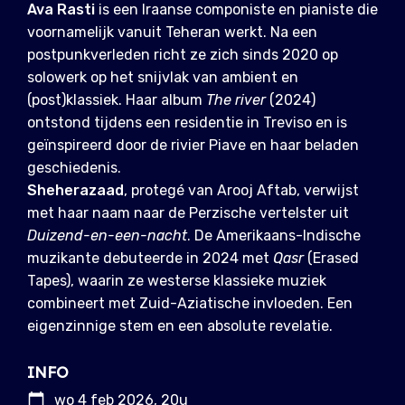
Ava Rasti
is een Iraanse componiste en pianiste die
voornamelijk vanuit Teheran werkt. Na een
postpunkverleden richt ze zich sinds 2020 op
solowerk op het snijvlak van ambient en
(post)klassiek. Haar album
The river
(2024)
ontstond tijdens een residentie in Treviso en is
geïnspireerd door de rivier Piave en haar beladen
geschiedenis.
Sheherazaad
, protegé van Arooj Aftab, verwijst
met haar naam naar de Perzische vertelster uit
Duizend-en-een-nacht
. De Amerikaans-Indische
muzikante debuteerde in 2024 met
Qasr
(Erased
Tapes), waarin ze westerse klassieke muziek
combineert met Zuid-Aziatische invloeden. Een
eigenzinnige stem en een absolute revelatie.
INFO
wo 4 feb 2026, 20u