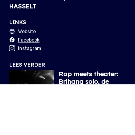
HASSELT
LINKS
Website
Facebook
Instagram
LEES VERDER
Rap meets theater:
Brihang solo, de
kracht van eenvoud
Zijn standing desk tilt hem naar
onverwachte hoogte:
onbevangen eerlijk en oprecht.
25.03.2026
/ MATHIJS
Bijzonder en licht