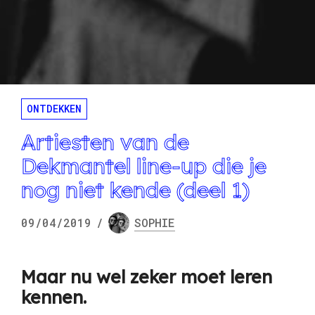
ONTDEKKEN
Artiesten van de
Dekmantel line-up die je
nog niet kende (deel 1)
09/04/2019
/
SOPHIE
Maar nu wel zeker moet leren
kennen.