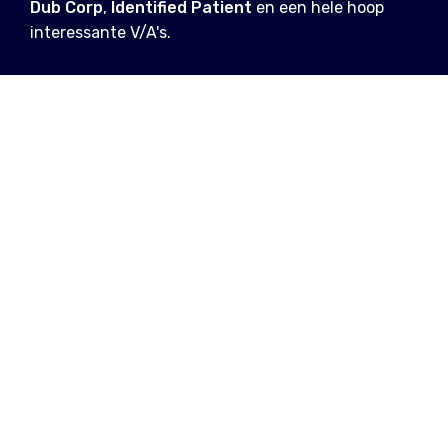
Dub Corp
,
Identified Patient
en een hele hoop
interessante V/A's.
LEES VERDER
Eerste namen voor
Lentekabinet festival
bekendgemaakt
Ticketverkoop start vandaag
om 12:00 uur.
26.11.2025
/ EVELYNE
Dekmantel dropt
lineup voor zomer
2025
Het festival blijft een haven
voor kwaliteit.
21.01.2025
/ EVELYNE,
STEFFIE