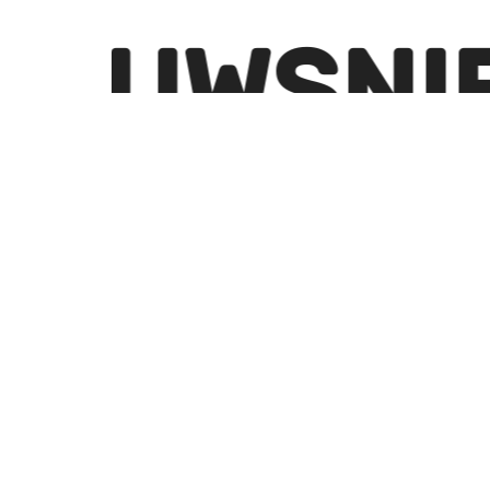
S
NIEUWS
Max Cooper in Ancienne
Mela