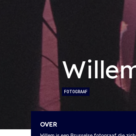
Wille
FOTOGRAAF
OVER
Willem is een Brusselse fotograaf die zi