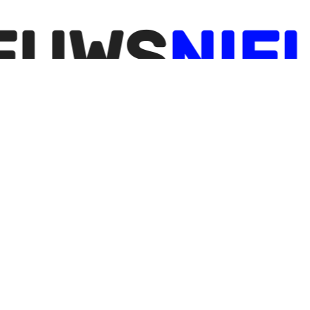
NIEUWS
N
ncholisch, dromerig
Vogelspotten met