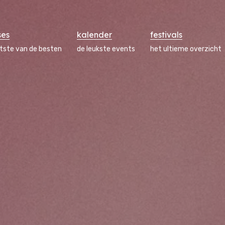
ses
kalender
festivals
atste van de besten
de leukste events
het ultieme overzicht