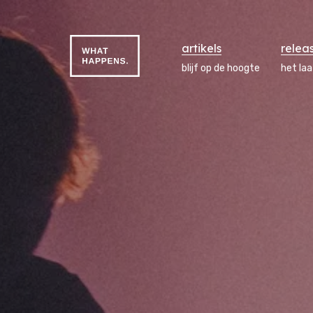
artikels
relea
blijf op de hoogte
het la