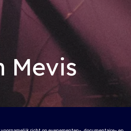
m Mevis
ch voornamelijk richt op evenementen-, documentaire- en