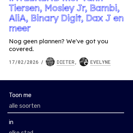
Tiersen, Mosley Jr, Bambi,
AliA, Binary Digit, Dax J en
meer
Nog geen plannen? We've got you
covered.
17/02/2026
/
DIETER
,
EVELYNE
Toon me
in