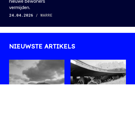
nieuwe bewoners
vermijden.
24.04.2026
/ WARRE
NIEUWSTE ARTIKELS
Zes sets die ons
Ontmoet
opvallen in de
Shoplifter, de