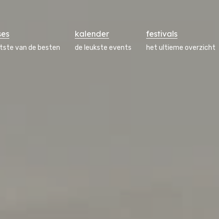
ses
kalender
festivals
atste van de besten
de leukste events
het ultieme overzicht