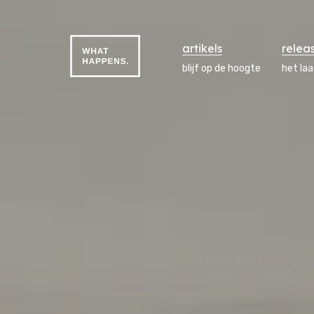
artikels
relea
blijf op de hoogte
het la