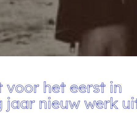
 voor het eerst in
g jaar nieuw werk ui