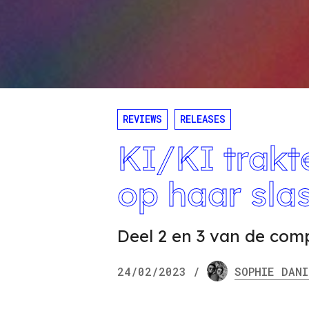
REVIEWS
RELEASES
KI/KI trakt
op haar slas
Deel 2 en 3 van de comp
24/02/2023
/
SOPHIE
DANI