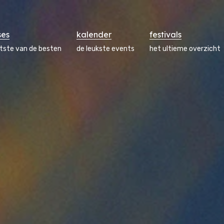
ses
kalender
festivals
atste van de besten
de leukste events
het ultieme overzicht