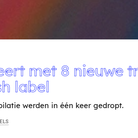
eert met 8 nieuwe t
h label
ilatie werden in één keer gedropt.
ELS