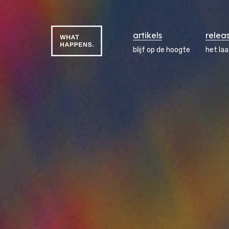
artikels
relea
blijf op de hoogte
het la