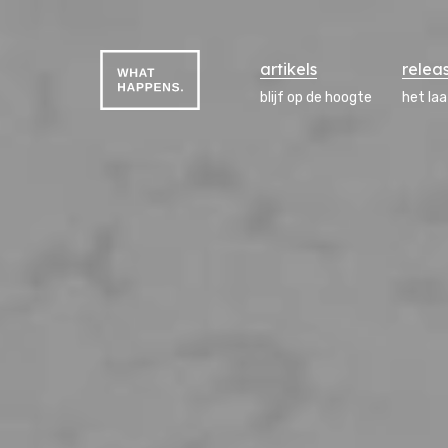
artikels
relea
blijf op de hoogte
het la