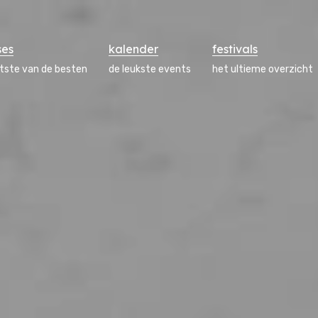
ses
kalender
festivals
atste van de besten
de leukste events
het ultieme overzicht