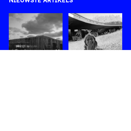
NIEUWSTE ARTIKELS
Zes sets die ons
Ontmoet
opvallen in de
Shoplifter, de
line-up van
rising star van de
WECANDANCE
Belgische bass-
2026
scene
Uit de lange affiche
Na Fred again.. en een
selecteren we enkele
reeks indrukwekkende
internationale en
clubs en festivals staat ze