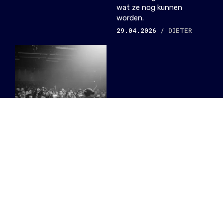
wat ze nog kunnen
worden.
29.04.2026
/ DIETER
Brussels
Parlement keurt
bescherming
voor nachtclubs
goed, wat
verandert er