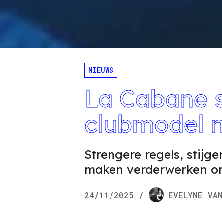
NIEUWS
La Cabane sl
clubmodel n
Strengere regels, stij
maken verderwerken onm
24/11/2025
/
EVELYNE
VAN