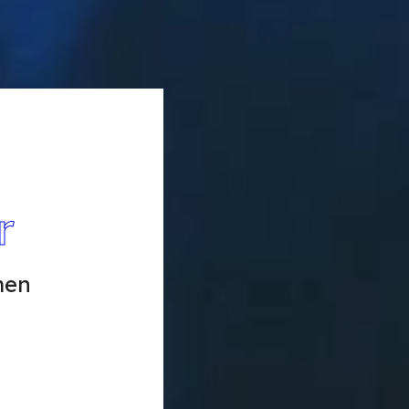
r
men