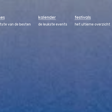
ses
kalender
festivals
atste van de besten
de leukste events
het ultieme overzicht