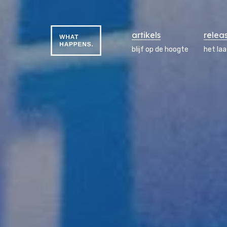
artikels
relea
blijf op de hoogte
het la