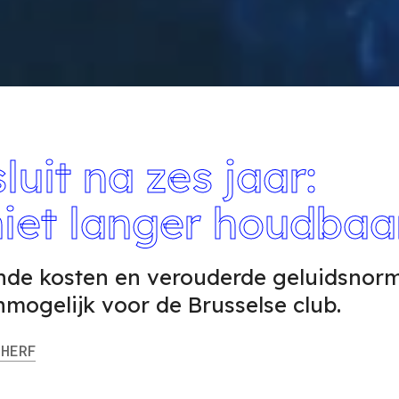
uit na zes jaar:
iet langer houdbaa
gende kosten en verouderde geluidsnor
ogelijk voor de Brusselse club.
HERF