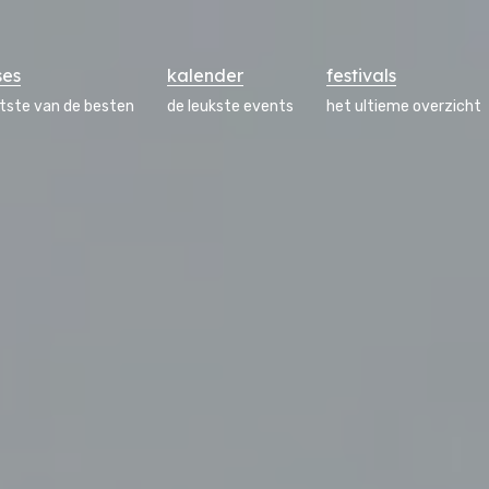
ses
kalender
festivals
atste van de besten
de leukste events
het ultieme overzicht