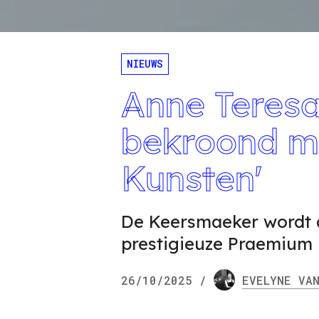
NIEUWS
Anne Teres
bekroond me
Kunsten'
De Keersmaeker wordt a
prestigieuze Praemium 
26/10/2025
/
EVELYNE
VAN