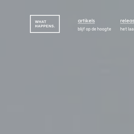
artikels
relea
blijf op de hoogte
het la