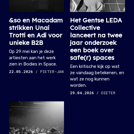
&so en Macadam
Het Gentse LEDA
strikken Unai
Collective
Trotti en Adi voor
lanceert na twee
unieke B2B
jaar onderzoek
een boek over
Op 29 mei kan je deze
safe(r) spaces
artiesten aan het werk
zien in Bodies in Space.
Een kritische kijk op wat
22.05.2026
/ PIETER-JAN
ze vandaag betekenen, en
wat ze nog kunnen
worden.
29.04.2026
/ DIETER