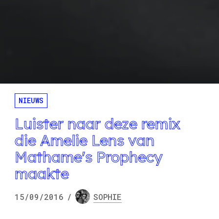
NIEUWS
Luister naar deze remix
die Amelie Lens van
Mathame's Prophecy
maakte
15/09/2016
/
SOPHIE