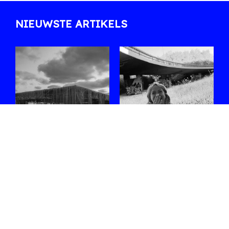
NIEUWSTE ARTIKELS
Zes sets die ons
Ontmoet
opvallen in de
Shoplifter, de
line-up van
rising star van de
WECANDANCE
Belgische bass-
2026
scene
Uit de lange affiche
Na Fred again.. en een