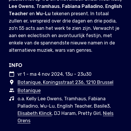
Lee Owens
,
Tramhaus
,
Fabiana Palladino
,
English
Teacher
en
Wu-Lu
tekenen present. In totaal
zullen er, verspreid over drie dagen en drie podia,
zo'n 55 acts aan het werk te zien zijn. Verwacht je
aan een eclectisch en avontuurlijk festijn, met
enkele van de spannendste nieuwe namen in de
alternatieve muziek, wars van genres.
INFO
vr 1 - ma 4 nov 2024, 13u - 23u30
Botanique, Koningsstraat 236, 1210 Brussel
Botanique
o.a. Kelly Lee Owens, Tramhaus, Fabiana
Palladino, Wu-Lu, English Teacher, Basile3,
Elisabeth Klinck
, DJ Haram, Pretty Girl,
Niels
Orens