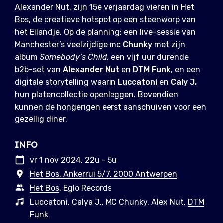
Alexander Nut, zijn 15e verjaardag vieren in Het
Bos, de creatieve hotspot op een steenworp van
het Eilandje. Op de planning: een live-sessie van
Manchester’s veelzijdige mc
Chunky
met zijn
album
Somebody’s Child,
een vijf uur durende
b2b-set van
Alexander Nut
en
DTM Funk
, en een
digitale storytelling waarin
Luccatoni
en
Caly J.
hun platencollectie openleggen. Bovendien
kunnen de hongerigen eerst aanschuiven voor een
gezellig diner.
INFO
vr 1 nov 2024, 22u - 5u
Het Bos, Ankerrui 5/7, 2000 Antwerpen
Het Bos
, Eglo Records
Luccatoni, Calya J., MC Chunky, Alex Nut,
DTM
Funk