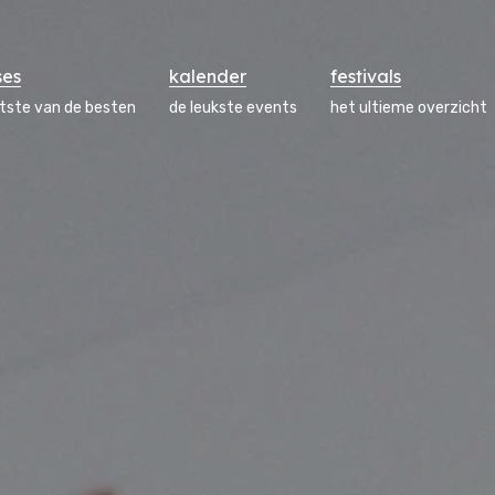
ses
kalender
festivals
atste van de besten
de leukste events
het ultieme overzicht