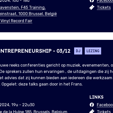
 2024, 10u - 18u
Faceboo
Ravenstein, F45 Training,
Tickets
instraat, 1000 Brussel, België
 Vinyl Record Fair
ENTREPRENEURSHIP - 03/12
DJ
LEZING
euwe reeks conferenties gericht op muziek, evenementen,
De sprekers zullen hun ervaringen , de uitdagingen die zij
et advies dat zij kunnen bieden aan iedereen die werkzaam i
. Opgelet: deze talks gaan door in het Frans.
LINKS
 2024, 19u - 22u30
Faceboo
 de la Hulpe 185, Brussels, Belgium
Tickets