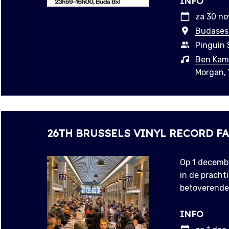
INFO
za 30 no
Budasest
Pinguin 
Ben Kam
Morgan,
26TH BRUSSELS VINYL RECORD FA
Op 1 decembe
in de pracht
betoverende 
INFO