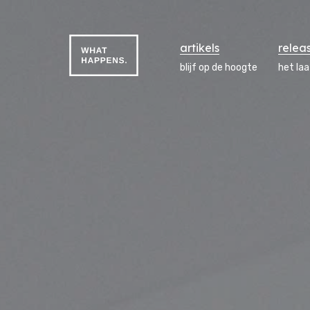
artikels
relea
blijf op de hoogte
het la