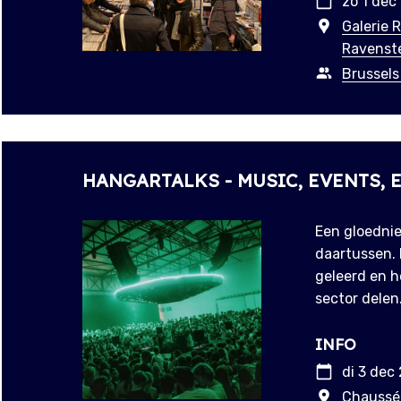
zo 1 dec
Galerie 
Ravenste
Brussels
HANGARTALKS - MUSIC, EVENTS, 
Een gloedni
daartussen. 
geleerd en h
sector delen
INFO
di 3 dec
Chaussée