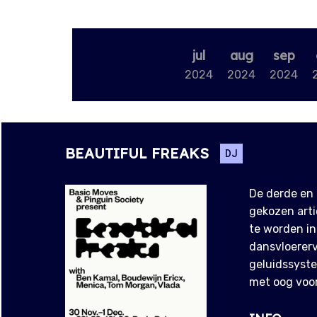
jul
aug
sep
2024
2024
2024
BEAUTIFUL FREAKS
DJ
De derde en 
gekozen arti
te worden in
dansvloererv
geluidssyste
met oog voor