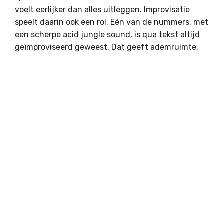
voelt eerlijker dan alles uitleggen. Improvisatie
speelt daarin ook een rol. Eén van de nummers, met
een scherpe acid jungle sound, is qua tekst altijd
geïmproviseerd geweest. Dat geeft ademruimte,
ook voor ons. In een tijd waarin alles zo gecureerd
en gefilterd is, willen we ook ruimte laten voor de
yap - voor het onverwachte, het onaffe, het
lijfelijke van het moment.