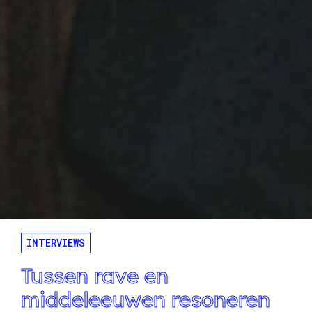
INTERVIEWS
Tussen rave en
middeleeuwen resoneren