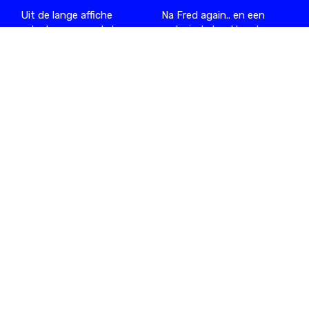
Uit de lange affiche
Na Fred again.. en een
selecteren we enkele
reeks indrukwekkende
internationale en
clubs en festivals staat ze
Belgische artiesten waar
volgende week op XRDS.
we dit jaar bijzonder naar
06.08.2026
/ ARTHUR
uitkijken.
07.08.2026
/ WARRE
#WEEKEND met
La Nature 2026:
Sophie Straat,
de geheimen van
Blck Mamba,
het bos ontrafeld