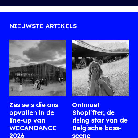
NIEUWSTE ARTIKELS
Zes sets die ons
Ontmoet
opvallen in de
Shoplifter, de
line-up van
rising star van de
WECANDANCE
Belgische bass-
2026
scene