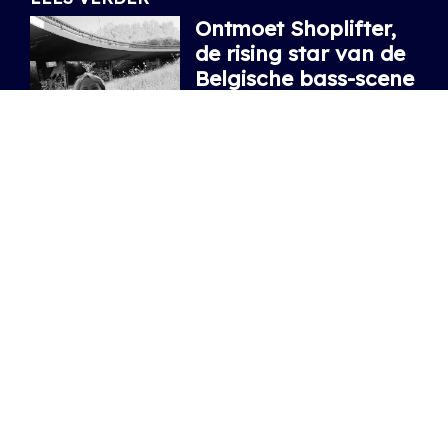
Ontmoet Shoplifter,
de rising star van de
Belgische bass-scene
Na Fred again.. en een reeks
indrukwekkende clubs en
festivals staat ze volgende
week op XRDS.
06.08.2026
/ ARTHUR
Duik mee in de line-
up van XRDS 2026
Ontdek de selectie underground
parels en internationale
kleppers.
04.03.2026
/ DIETER, ARTHUR
XRDS festival deelt
eerste 6 namen