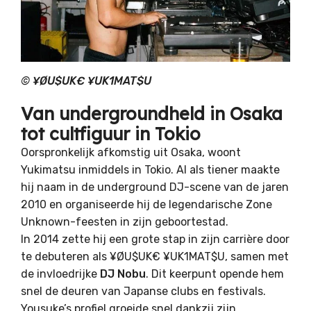
©
¥ØU$UK€ ¥UK1MAT$U
Van undergroundheld in Osaka
tot cultfiguur in Tokio
Oorspronkelijk afkomstig uit Osaka, woont
Yukimatsu inmiddels in Tokio. Al als tiener maakte
hij naam in de underground DJ-scene van de jaren
2010 en organiseerde hij de legendarische Zone
Unknown-feesten in zijn geboortestad.
In 2014 zette hij een grote stap in zijn carrière door
te debuteren als ¥ØU$UK€ ¥UK1MAT$U, samen met
de invloedrijke
DJ Nobu
. Dit keerpunt opende hem
snel de deuren van Japanse clubs en festivals.
Yousuke’s profiel groeide snel dankzij zijn