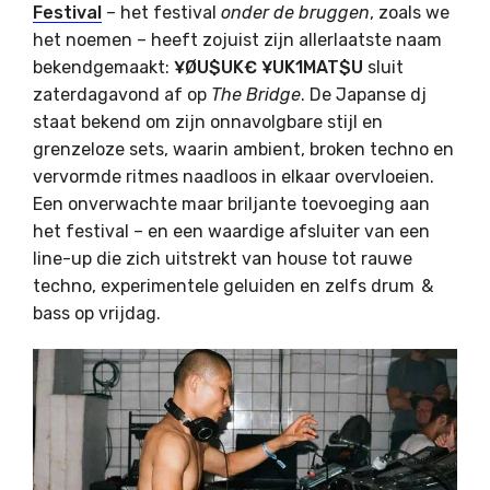
Festival
– het festival
onder de bruggen
, zoals we
het noemen – heeft zojuist zijn allerlaatste naam
bekendgemaakt:
¥ØU$UK€ ¥UK1MAT$U
sluit
zaterdagavond af op
The Bridge
. De Japanse dj
staat bekend om zijn onnavolgbare stijl en
grenzeloze sets, waarin ambient, broken techno en
vervormde ritmes naadloos in elkaar overvloeien.
Een onverwachte maar briljante toevoeging aan
het festival – en een waardige afsluiter van een
line-up die zich uitstrekt van house tot rauwe
techno, experimentele geluiden en zelfs drum &
bass op vrijdag.