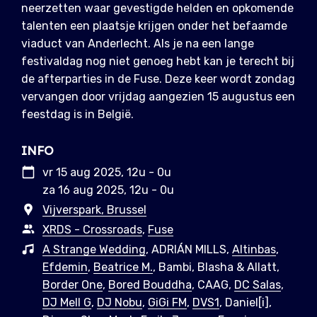
neerzetten waar gevestigde helden en opkomende
talenten een plaatsje krijgen onder het befaamde
viaduct van Anderlecht. Als je na een lange
festivaldag nog niet genoeg hebt kan je terecht bij
de afterparties in de Fuse. Deze keer wordt zondag
vervangen door vrijdag aangezien 15 augustus een
feestdag is in België.
INFO
vr 15 aug 2025, 12u - 0u
za 16 aug 2025, 12u - 0u
Vijverspark, Brussel
XRDS - Crossroads
,
Fuse
A Strange Wedding
, ADRIÁN MILLS,
Altinbas
,
Efdemin
,
Beatrice M.
, Bambi, Blasha & Allatt,
Border One
,
Bored Bouddha
, CAAG,
DC Salas
,
DJ Mell G
,
DJ Nobu
,
GiGi FM
,
DVS1
, Daniel[i],