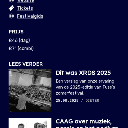
Website
Tickets
Festivalgids
PRIJS
€46 (dag)
€71 (combi)
LEES VERDER
Dit was XRDS 2025
Een verslag van onze ervaring
van de 2025-editie van Fuse's
zomerfestival.
25.08.2025
/ DIETER
CAAG over muziek,