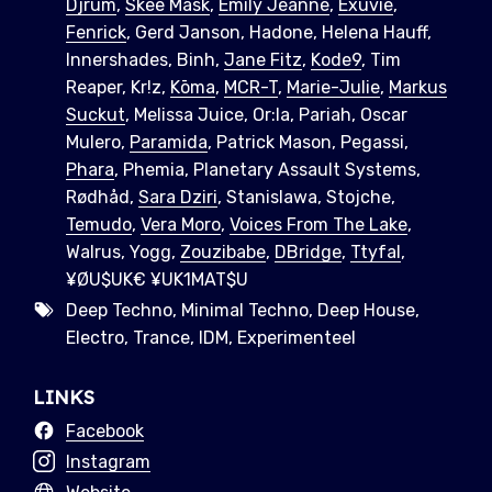
Djrum
,
Skee Mask
,
Emily Jeanne
,
Exuvie
,
Fenrick
, Gerd Janson, Hadone, Helena Hauff,
Innershades, Binh,
Jane Fitz
,
Kode9
, Tim
Reaper, Kr!z,
Kōma
,
MCR-T
,
Marie-Julie
,
Markus
Suckut
, Melissa Juice, Or:la, Pariah, Oscar
Mulero,
Paramida
, Patrick Mason, Pegassi,
Phara
, Phemia, Planetary Assault Systems,
Rødhåd,
Sara Dziri
, Stanislawa, Stojche,
Temudo
,
Vera Moro
,
Voices From The Lake
,
Walrus, Yogg,
Zouzibabe
,
DBridge
,
Ttyfal
,
¥ØU$UK€ ¥UK1MAT$U
Deep Techno, Minimal Techno, Deep House,
Electro, Trance, IDM, Experimenteel
LINKS
Facebook
Instagram