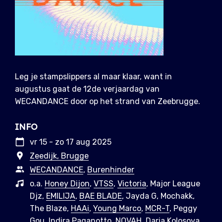
Leg je stampslippers al maar klaar, want in
augustus gaat de 12de verjaardag van
WECANDANCE door op het strand van Zeebrugge.
INFO
vr 15 - zo 17 aug 2025
Zeedijk, Brugge
WECANDANCE
,
Burenhinder
o.a.
Honey Dijon
,
VTSS
,
Victoria
, Major League
Djz,
EMILIJA
,
BAE BLADE
, Jayda G, Mochakk,
The Blaze,
HAAi
,
Young Marco
,
MCR-T
, Peggy
Gou,
Indira Paganotto
,
NOVAH
, Daria Kolosova,