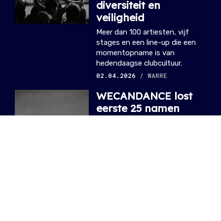
diversiteit en
veiligheid
Meer dan 100 artiesten, vijf
stages en een line-up die een
momentopname is van
hedendaagse clubcultuur.
02.04.2026
/ WARRE
WECANDANCE lost
eerste 25 namen
Van Duitse superster-dj’s tot
internationale househitmakers:
met het thema Transparency
zet het koers naar zee.
24.02.2026
/ SOPHIE
WECANDANCE gaat
richting 2026 met
nieuwe identiteit