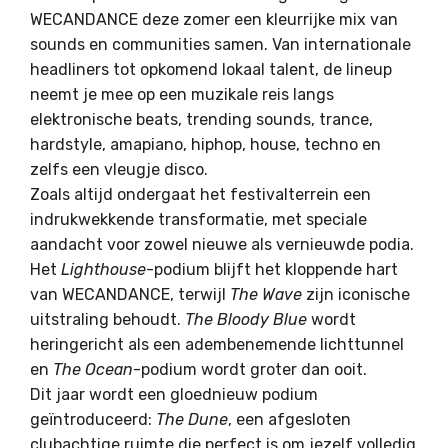
WECANDANCE deze zomer een kleurrijke mix van
sounds en communities samen. Van internationale
headliners tot opkomend lokaal talent, de lineup
neemt je mee op een muzikale reis langs
elektronische beats, trending sounds, trance,
hardstyle, amapiano, hiphop, house, techno en
zelfs een vleugje disco.
Zoals altijd ondergaat het festivalterrein een
indrukwekkende transformatie, met speciale
aandacht voor zowel nieuwe als vernieuwde podia.
Het
Lighthouse
-podium blijft het kloppende hart
van WECANDANCE, terwijl
The Wave
zijn iconische
uitstraling behoudt.
The Bloody Blue
wordt
heringericht als een adembenemende lichttunnel
en
The Ocean
-podium wordt groter dan ooit.
Dit jaar wordt een gloednieuw podium
geïntroduceerd:
The Dune
, een afgesloten
clubachtige ruimte die perfect is om jezelf volledig