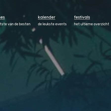
ses
kalender
festivals
atste van de besten
de leukste events
het ultieme overzicht