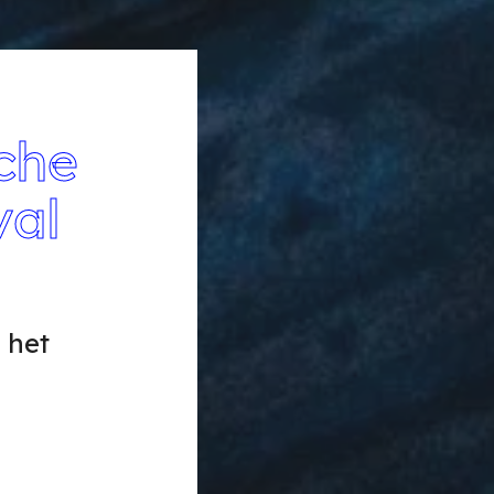
sche
val
 het