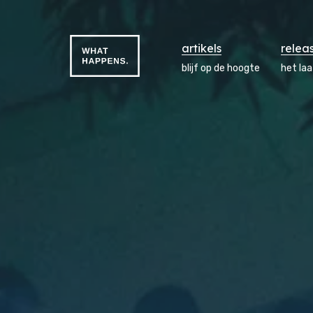
artikels
relea
blijf op de hoogte
het la