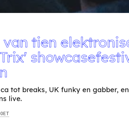
 van tien elektroni
Trix' showcasefesti
n
ca tot breaks, UK funky en gabber, en
s live.
OET