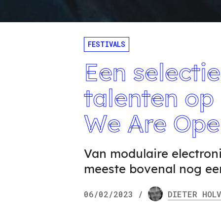
FESTIVALS
Een selectie
talenten op 
We Are Ope
Van modulaire electroni
meeste bovenal nog een
06/02/2023
/
DIETER
HOLV