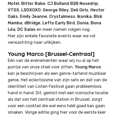
Motel
,
Bitter Babe
,
CJ Bolland B2B Nosedrip
,
VTSS
,
LSDXOXO
,
George Riley
,
Deli Girls
,
Hector
Oaks
,
Emily Jeanne
,
Crystalmess
,
Ikonika
,
Blck
Mamba
,
dBridge
,
Lefto Early Bird
,
Donia
,
Bona
Léa
,
DC Salas
en meer namen volgen nog.
Hier zijn enkele favoriete events waar we vol
verwachting naar uitkijken.
Young Marco [Brussel-Centraal]
Eén van de evenementen waar wij nu al op het
puntje van onze stoel voor zitten.
Young Marco
kan je beschrijven als een genre-tartend muzikaal
genie. Het eclectisisme van zijn sets en dat van de
identiteit van Listen Festival gaan probleemloos
hand in hand. Dit, gemixt met een iconische locatie
als dat van het centraal station in Brussel, zorgt
voor een cocktail die wel eens héél goed kan gaan
smaken. Vorige editie ging hier voor de eerste keer