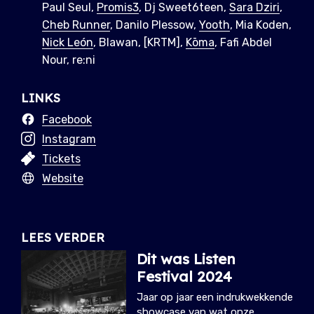
Paul Seul,
Promis3
, Dj Sweet6teen,
Sara Dziri
,
Cheb Runner
, Danilo Plessow,
Yooth
, Mia Koden,
Nick León
, Blawan, [KRTM],
Kōma
, Fafi Abdel
Nour, re:ni
LINKS
Facebook
Instagram
Tickets
Website
LEES VERDER
Dit was Listen
Festival 2024
Jaar op jaar een indrukwekkende
showcase van wat onze