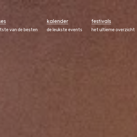
ses
kalender
festivals
atste van de besten
de leukste events
het ultieme overzicht