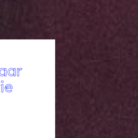
naar
ie