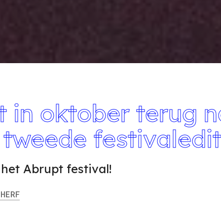
t in oktober terug 
 tweede festivaledit
et Abrupt festival!
HERF