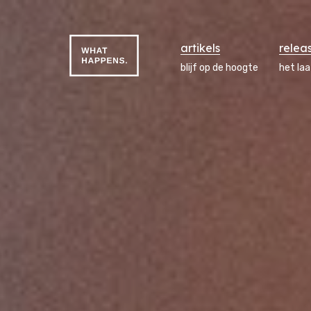
artikels
relea
blijf op de hoogte
het la