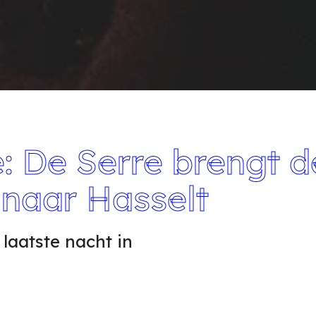
: De Serre brengt d
 naar Hasselt
laatste nacht in