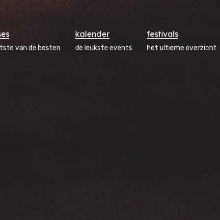
ses
kalender
festivals
atste van de besten
de leukste events
het ultieme overzicht