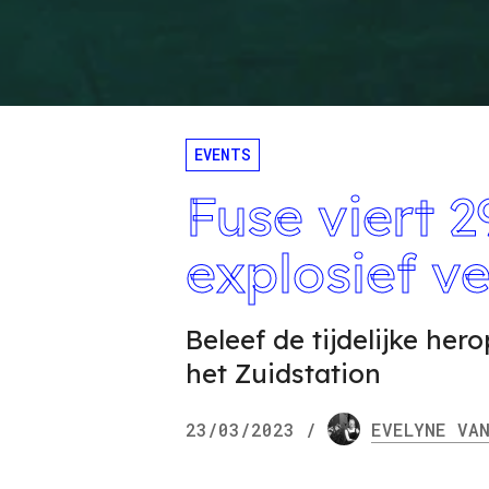
EVENTS
Fuse viert 
explosief 
Beleef de tijdelijke he
het Zuidstation
23/03/2023
/
EVELYNE
VAN