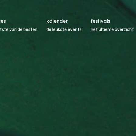
ses
kalender
festivals
atste van de besten
de leukste events
het ultieme overzicht