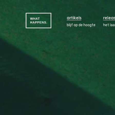
artikels
relea
blijf op de hoogte
het la