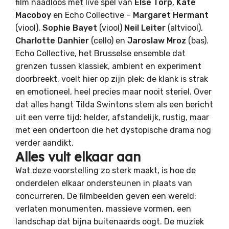
film naadloos met live spel van
Else Torp
,
Kate
Macoboy
en Echo Collective –
Margaret Hermant
(viool),
Sophie Bayet
(viool)
Neil Leiter
(altviool),
Charlotte Danhier
(cello) en
Jaroslaw Mroz
(bas).
Echo Collective, het Brusselse ensemble dat
grenzen tussen klassiek, ambient en experiment
doorbreekt, voelt hier op zijn plek: de klank is strak
en emotioneel, heel precies maar nooit steriel. Over
dat alles hangt Tilda Swintons stem als een bericht
uit een verre tijd: helder, afstandelijk, rustig, maar
met een ondertoon die het dystopische drama nog
verder aandikt.
Alles vult elkaar aan
Wat deze voorstelling zo sterk maakt, is hoe de
onderdelen elkaar ondersteunen in plaats van
concurreren. De filmbeelden geven een wereld:
verlaten monumenten, massieve vormen, een
landschap dat bijna buitenaards oogt. De muziek