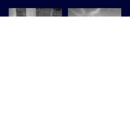
Waar je tijdens de
Deze 6 artiesten
Gentse Feesten
moet je zeker
zeker moet
checken op
langsgaan
Ostend Beach
Festival
Van de tuin van het
Duivelsteen tot kleine
Een mix van Oostends
cafés rond Sint-Jacobs:
talent en de internationale
op deze plekken krijgen
top.
elektronische muziek,
20.06.2026
/ JULIE