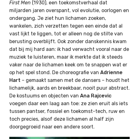
First Men
(1930), een toekomstverhaal dat
miljarden jaren overspant, vol evolutie, oorlogen en
ondergang. Je ziet hun lichamen zoeken,
wankelen, zich verzetten tegen een einde dat al
vast lijkt te liggen, tot er alleen nog de stilte van
berusting overblijft. Ook zonder danskennis kwam
dat bij mij hard aan: ik had verwacht vooral naar de
muziek te luisteren, maar ik merkte dat ik steeds
vaker naar de lichamen keek om te snappen wat er
op het spel stond. De choreografie van
Adrienne
Hart
– gemaakt samen met de dansers – houdt het
lichamelijk, aards en breekbaar, nooit puur abstract.
De kostuums en objecten van
Ana Rajcevic
voegen daar een laag aan toe: ze zien eruit als iets
tussen pantser, fossiel en toekomst-tech, ruw en
toch precies, alsof deze lichamen al half zijn
doorgegroeid naar een andere soort.