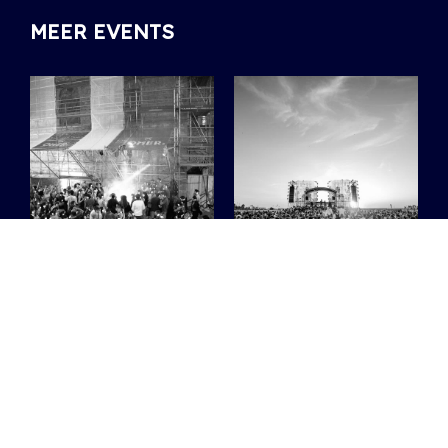
MEER EVENTS
Waar je tijdens de
Deze 6 artiesten
Gentse Feesten
moet je zeker
zeker moet
checken op
langsgaan
Ostend Beach
Festival
Van de tuin van het
Duivelsteen tot kleine
Een mix van Oostends
cafés rond Sint-Jacobs:
talent en de internationale