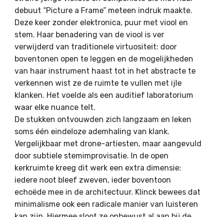
debuut “Picture a Frame” meteen indruk maakte.
Deze keer zonder elektronica, puur met viool en
stem.
Haar benadering van de viool is ver
verwijderd van traditionele virtuositeit: door
boventonen open te leggen en de mogelijkheden
van haar instrument haast tot in het abstracte te
verkennen
wist ze de ruimte te vullen met ijle
klanken. Het voelde als een auditief laboratorium
waar elke nuance telt.
De stukken ontvouwden zich langzaam en leken
soms één eindeloze ademhaling van klank.
Vergelijkbaar met drone-artiesten, maar aangevuld
door subtiele stemimprovisatie. In de open
kerkruimte kreeg dit werk een extra dimensie:
iedere noot bleef zweven, ieder boventoon
echoëde mee in de architectuur. Klinck bewees dat
minimalisme ook een radicale manier van luisteren
kan zijn. Hiermee sloot ze onbewust al aan bij de