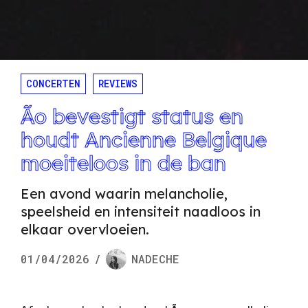
CONCERTEN
REVIEWS
Ão bevestigt status en
houdt Ancienne Belgique
moeiteloos in de ban
Een avond waarin melancholie,
speelsheid en intensiteit naadloos in
elkaar overvloeien.
01/04/2026
/
NADECHE