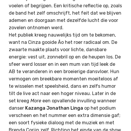
voelen of begrijpen. Een kritische reflectie op, zoals
de band het zelf omschrijft, het feit dat we blijven
ademen en doorgaan met dezelfde lucht die voor
zovelen ontnomen werd.
Het publiek kreeg nauwelijks tijd om te bekomen,
want na
Cinza
gooide Ão het roer radicaal om. De
zwaarte maakte plaats voor lichte, dansbare
energie: vest uit, zonnebril op en de heupen los. De
sfeer werd losser en in een mum van tijd leek de
AB te veranderen in een broeierige dansvloer. Hun
vermogen om breekbare momenten moeiteloos af
te wisselen met speelsheid, dans en zelfs humor
tilt de live act naar een hoger niveau. Later in de
set kreeg
More
een opvallende invulling wanneer
danser
Kazanga Jonathan Linga
op het podium
verscheen en het nummer een extra dimensie gaf;
een soort fysieke dialoog met de muziek en met
Brenda Corijn zelf. Richting het einde van de show