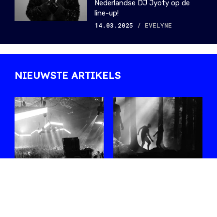
Nederlandse DJ Jyoty op de
line-up!
14.03.2025
/ EVELYNE
NIEUWSTE ARTIKELS
#WEEKEND met
La Nature 2026:
Sophie Straat,
de geheimen van