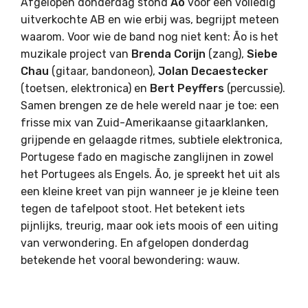
Afgelopen donderdag stond
Ão
voor een volledig
uitverkochte AB en wie erbij was, begrijpt meteen
waarom. Voor wie de band nog niet kent: Ão is het
muzikale project van
Brenda Corijn
(zang),
Siebe
Chau
(gitaar, bandoneon),
Jolan Decaestecker
(toetsen, elektronica) en
Bert Peyffers
(percussie).
Samen brengen ze de hele wereld naar je toe: een
frisse mix van Zuid-Amerikaanse gitaarklanken,
grijpende en gelaagde ritmes, subtiele elektronica,
Portugese fado en magische zanglijnen in zowel
het Portugees als Engels. Ão, je spreekt het uit als
een kleine kreet van pijn wanneer je je kleine teen
tegen de tafelpoot stoot. Het betekent iets
pijnlijks, treurig, maar ook iets moois of een uiting
van verwondering. En afgelopen donderdag
betekende het vooral bewondering: wauw.