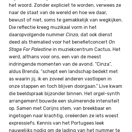
het woord. Zonder expliciet te worden, verwees ze
naar de staat van de wereld en hoe we daar,
bewust of niet, soms te gemakkelijk van wegkijken.
Die reflectie kreeg muzikaal vorm in het
daaropvolgende nummer
Cinza
, dat ook dienst
deed als themalied voor het benefietconcert
On
Stage For Palestine
in muziekcentrum Cactus. Het
werd, althans voor ons, een van de meest
indringende momenten van de avond. “
Cinza
”,
aldus Brenda, “schept een landschap bedekt met
as waarin jij, ik en zoveel anderen vastlopen in
onze stappen en toch blijven doorgaan.” Live kwam
die beeldspraak bijzonder binnen. Het orgel-synth
arrangement bouwde een sluimerende intensiteit
op. Samen met Corijns stem, van breekbaar en
ingetogen naar krachtig, creëerden ze iets woest
expressiefs. Kennis van het Portugees leek
nauwelijks nodig om de lading van het nummer te