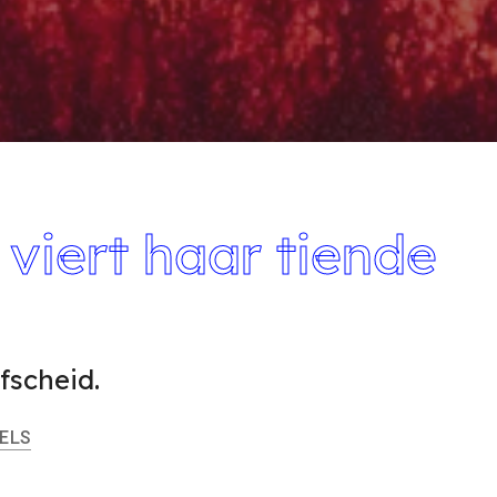
viert haar tiende
fscheid.
ELS