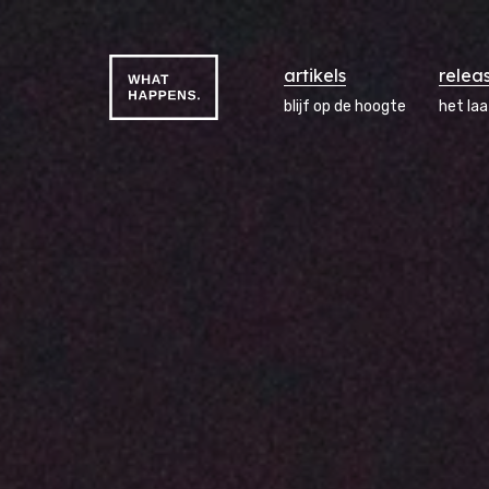
artikels
relea
blijf op de hoogte
het la