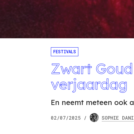
FESTIVALS
Zwart Goud 
verjaardag
En neemt meteen ook a
02/07/2025
/
SOPHIE
DANI