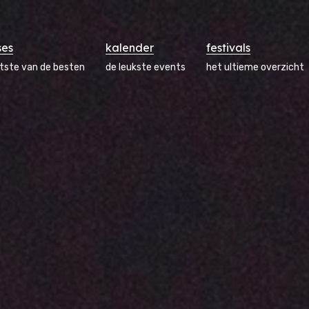
ses
kalender
festivals
atste van de besten
de leukste events
het ultieme overzicht