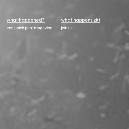
what happened?
what happens zkt
een uniek printmagazine
join us!