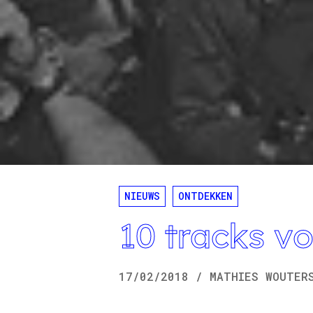
NIEUWS
ONTDEKKEN
10 tracks vo
17/02/2018
/
MATHIES
WOUTER