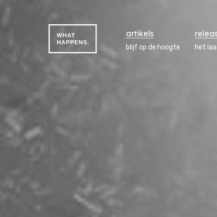
artikels
relea
blijf op de hoogte
het la