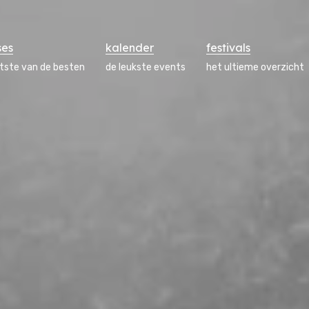
ses
kalender
festivals
atste van de besten
de leukste events
het ultieme overzicht