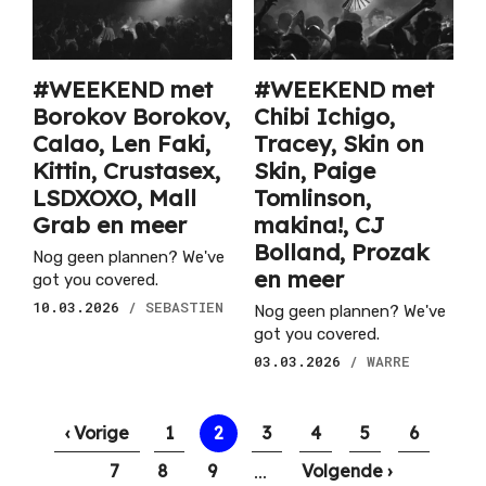
#WEEKEND met
#WEEKEND met
Borokov Borokov,
Chibi Ichigo,
Calao, Len Faki,
Tracey, Skin on
Kittin, Crustasex,
Skin, Paige
LSDXOXO, Mall
Tomlinson,
Grab en meer
makina!, CJ
Bolland, Prozak
Nog geen plannen? We've
en meer
got you covered.
10.03.2026
/ SEBASTIEN
Nog geen plannen? We've
got you covered.
03.03.2026
/ WARRE
Paginering
Vorige
‹ Vorige
Pagina
1
Huidige
2
Pagina
3
Pagina
4
Pagina
5
Pagina
6
pagina
pagina
…
Pagina
7
Pagina
8
Pagina
9
Volgende
Volgende ›