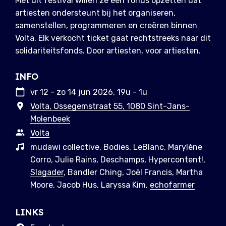
Met dit festival willen ze een fonds opzetten dat
artiesten ondersteunt bij het organiseren,
samenstellen, programmeren en creëren binnen
Volta. Elk verkocht ticket gaat rechtstreeks naar dit
solidariteitsfonds. Door artiesten, voor artiesten.
INFO
vr 12 - zo 14 jun 2026, 19u - 1u
Volta, Ossegemstraat 55, 1080 Sint-Jans-
Molenbeek
Volta
mudawi collective, Bodies, LeBlanc, Marylène
Corro, Julie Rains, Deschamps, Hypercontent!,
Slagader
, Bandler Ching, Joël Francis, Martha
Moore, Jacob Hus, Laryssa Kim,
echofarmer
LINKS