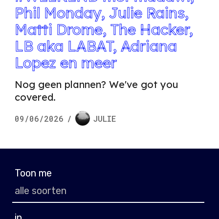
Phil Monday, Julie Rains,
Matti Drome, The Hacker,
LB aka LABAT, Adriana
Lopez en meer
Nog geen plannen? We've got you
covered.
09/06/2026
/
JULIE
Toon me
in