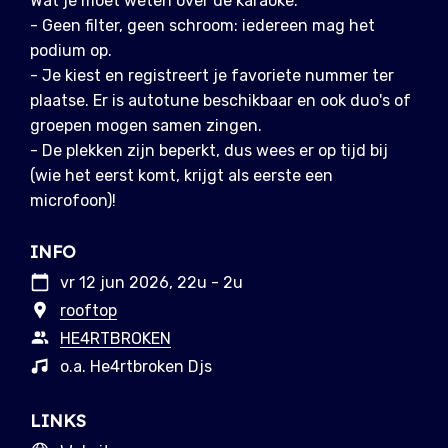
Wat je moet weten over de karaoke:
- Geen filter, geen schroom: iedereen mag het
podium op.
- Je kiest en registreert je favoriete nummer ter
plaatse. Er is autotune beschikbaar en ook duo's of
groepen mogen samen zingen.
- De plekken zijn beperkt, dus wees er op tijd bij
(wie het eerst komt, krijgt als eerste een
microfoon)!
INFO
vr 12 jun 2026, 22u - 2u
rooftop
HE4RTBROKEN
o.a. He4rtbroken Djs
LINKS