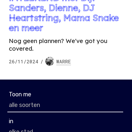
Sanders, Dienne, DJ
Heartstring, Mama Snake
en meer
Nog geen plannen? We've got you
covered.
26/11/2024
/
WARRE
Toon me
in