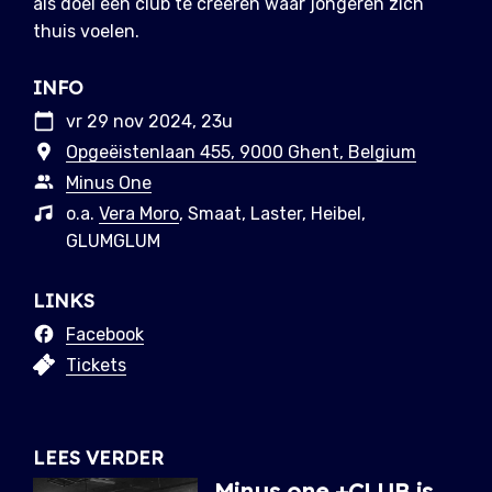
als doel een club te creëren waar jongeren zich
thuis voelen.
INFO
vr 29 nov 2024, 23u
Opgeëistenlaan 455, 9000 Ghent, Belgium
Minus One
o.a.
Vera Moro
, Smaat, Laster, Heibel,
GLUMGLUM
LINKS
Facebook
Tickets
LEES VERDER
Minus one +CLUB is