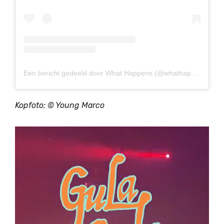
Een bericht gedeeld door What Happens (@whathappensbe)
Kopfoto: ©
Young Marco