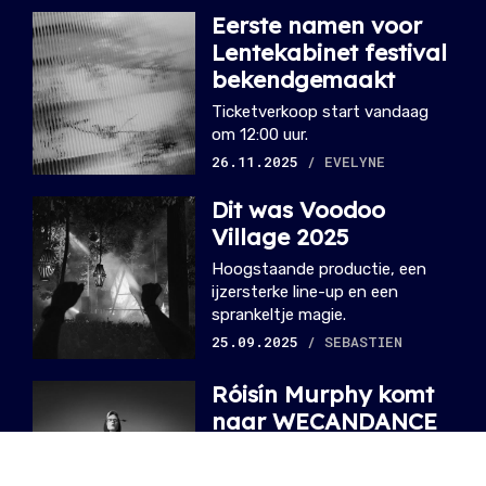
Eerste namen voor
Lentekabinet festival
bekendgemaakt
Ticketverkoop start vandaag
om 12:00 uur.
26.11.2025
/ EVELYNE
Dit was Voodoo
Village 2025
Hoogstaande productie, een
ijzersterke line-up en een
sprankeltje magie.
25.09.2025
/ SEBASTIEN
Róisín Murphy komt
naar WECANDANCE
2025
De Ierse disco- en