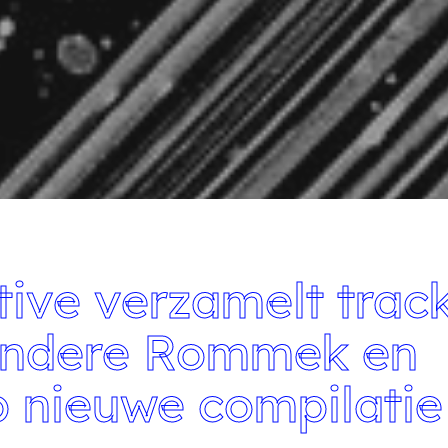
tive verzamelt trac
andere Rommek en
 nieuwe compilatie