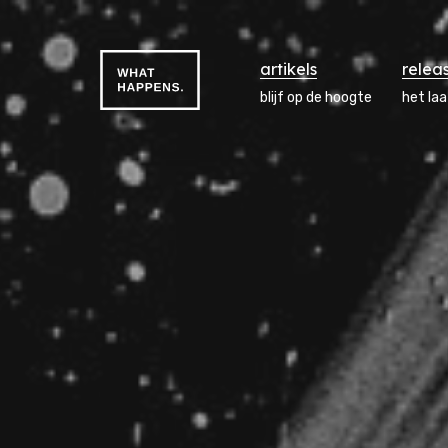
artikels
relea
blijf op de hoogte
het la