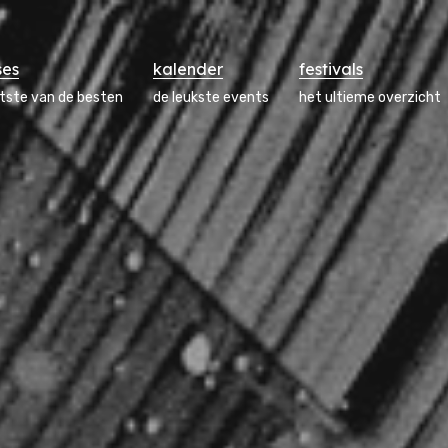
ses
kalender
festivals
atste van de besten
de leukste events
het ultieme overzicht