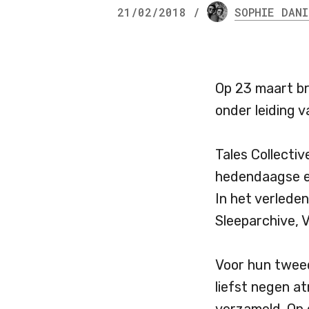
21/02/2018
/
SOPHIE
DANI
Op 23 maart br
onder leiding 
Tales Collectiv
hedendaagse el
In het verlede
Sleeparchive, V
Voor hun twee
liefst negen a