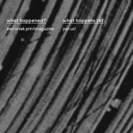
what happened?
what happens zkt
een uniek printmagazine
join us!