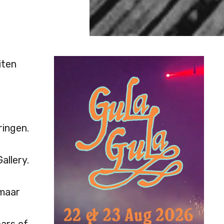
iten
ringen.
allery.
maar