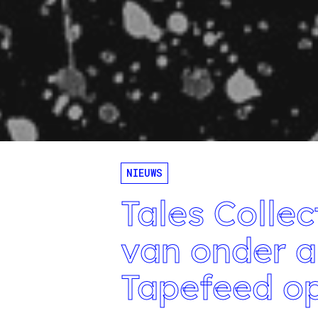
NIEUWS
Tales Collec
van onder 
Tapefeed op